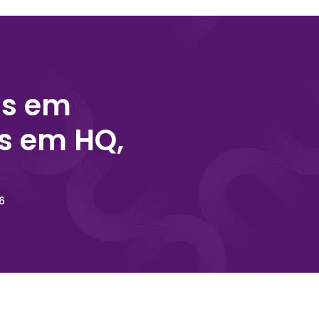
ns em
s em HQ,
6