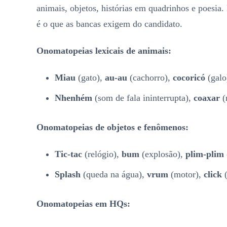
animais, objetos, histórias em quadrinhos e poesia.
é o que as bancas exigem do candidato.
Onomatopeias lexicais de animais:
Miau
(gato),
au-au
(cachorro),
cocoricó
(galo
Nhenhém
(som de fala ininterrupta),
coaxar
(
Onomatopeias de objetos e fenômenos:
Tic-tac
(relógio),
bum
(explosão),
plim-plim
Splash
(queda na água),
vrum
(motor),
click
(
Onomatopeias em HQs: