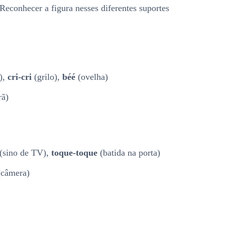
 Reconhecer a figura nesses diferentes suportes
),
cri-cri
(grilo),
béé
(ovelha)
rã)
(sino de TV),
toque-toque
(batida na porta)
câmera)