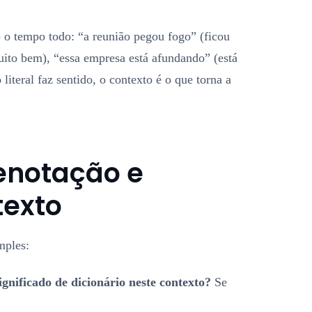
o o tempo todo: “a reunião pegou fogo” (ficou
uito bem), “essa empresa está afundando” (está
iteral faz sentido, o contexto é o que torna a
enotação e
texto
mples:
ignificado de dicionário neste contexto?
Se