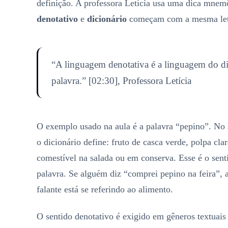
definição. A professora Letícia usa uma dica mnemô
denotativo
e
dicionário
começam com a mesma let
“A linguagem denotativa é a linguagem do dic
palavra.” [02:30], Professora Letícia
O exemplo usado na aula é a palavra “pepino”. No 
o dicionário define: fruto de casca verde, polpa cla
comestível na salada ou em conserva. Esse é o sentid
palavra. Se alguém diz “comprei pepino na feira”, 
falante está se referindo ao alimento.
O sentido denotativo é exigido em gêneros textuais