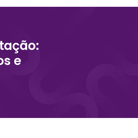
tação:
os e